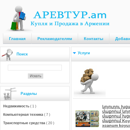
Главная
Рекламодателям
Контакты
Добави
Услуги
Поиск
Разделы
Недвижимость
( 1 )
կոյուղու խց
մաքրում կոյո
Компьютерная техника
( 7 )
մաքրում խցա
մաքրում Koyu
Транспортные средства
( 20 )
xcanum koyu