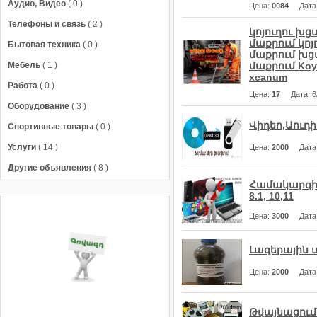
Аудио, Видео
( 0 )
Цена
:
0084
Дата
Телефоны и связь
( 2 )
կոյուղու խց
մաքրում կոյո
Бытовая техника
( 0 )
մաքրում խցա
Мебель
( 1 )
մաքրում Koyu
xcanum
Работа
( 0 )
Цена
:
17
Дата
: 
Оборудование
( 3 )
Վիդեո,Աուդ
Спортивные товары
( 0 )
Услуги
( 14 )
Цена
:
2000
Дата
Другие объявления
( 8 )
Համակարգիչ
8.1, 10,11
Цена
:
3000
Дата
Լազերային 
Цена
:
2000
Дата
Թվայնացում