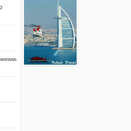
Ю
нинград,