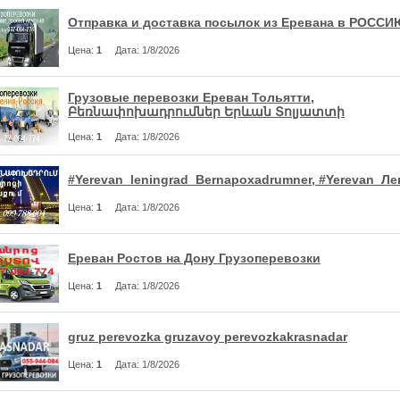
Отправка и доставка посылок из Еревана в РОССИ
Цена
:
1
Дата
: 1/8/2026
Грузовые перевозки Ереван Тольятти,
Բեռնափոխադրումներ Երևան Տոլյատտի
Цена
:
1
Дата
: 1/8/2026
#Yerevan_leningrad_Bernapoxadrumner, #Yerevan_Ле
Цена
:
1
Дата
: 1/8/2026
Ереван Ростов на Дону Грузоперевозки
Цена
:
1
Дата
: 1/8/2026
gruz perevozka gruzavoy perevozkakrasnadar
Цена
:
1
Дата
: 1/8/2026