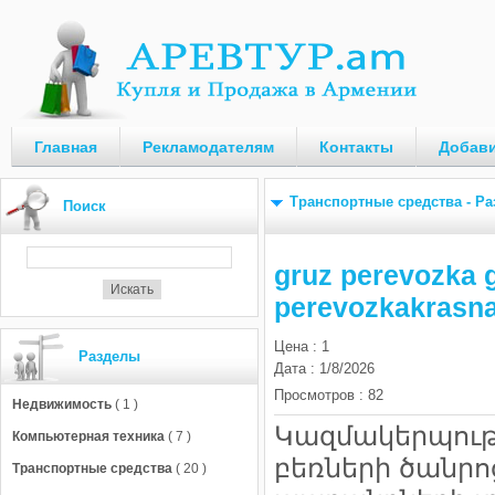
Главная
Рекламодателям
Контакты
Добави
Транспортные средства
-
Ра
Поиск
gruz perevozka 
perevozkakrasn
Цена
:
1
Разделы
Дата
:
1/8/2026
Просмотров
:
82
Недвижимость
( 1 )
Կազմակերպությ
Компьютерная техника
( 7 )
բեռների ծանրո
Транспортные средства
( 20 )