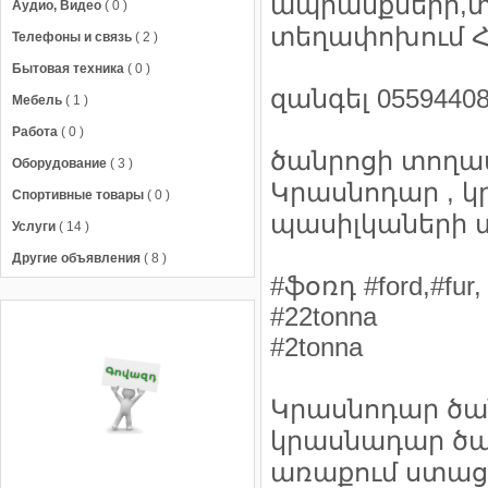
ապրանքների,տ
Аудио, Видео
( 0 )
տեղափոխում 
Телефоны и связь
( 2 )
Бытовая техника
( 0 )
զանգել 0559440
Мебель
( 1 )
Работа
( 0 )
ծանրոցի տողա
Оборудование
( 3 )
Կրասնոդար , 
Спортивные товары
( 0 )
պասիլկաների 
Услуги
( 14 )
Другие объявления
( 8 )
#ֆօռդ #ford,#fur, 
#22tonna
#2tonna
Կրասնոդար ծա
կրասնադար ծա
առաքում ստաց