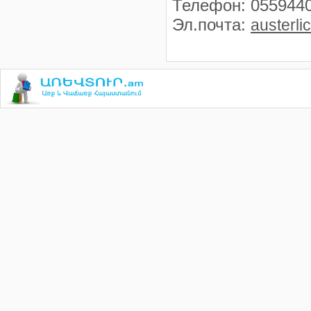
Телефон
:
055944
Эл.почта
:
austerli