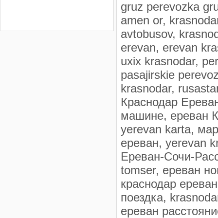
gruz perevozka gr
amen or, krasnoda
avtobusov, krasno
erevan, erevan kra
uxix krasnodar, pe
pasajirskie perevo
krasnodar, rusast
Краснодар Ереван
машине, ереван К
yerevan karta, м
ереван, yerevan k
Ереван-Сочи-Расс
tomser, ереван но
краснодар ереван
поездка, krasnoda
ереван расстояни