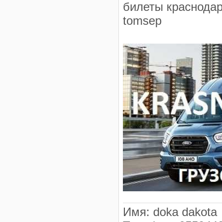
билеты краснодар
tomsер
Имя
:
doka dakota