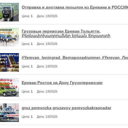
Отправка и доставка посылок из Еревана в РОССИ
Цена
:
1
Дата
: 1/8/2026
Грузовые перевозки Ереван Тольятти,
Բեռնափոխադրումներ Երևան Տոլյատտի
Цена
:
1
Дата
: 1/8/2026
#Yerevan_leningrad_Bernapoxadrumner, #Yerevan_Ле
Цена
:
1
Дата
: 1/8/2026
Ереван Ростов на Дону Грузоперевозки
Цена
:
1
Дата
: 1/8/2026
gruz perevozka gruzavoy perevozkakrasnadar
Цена
:
1
Дата
: 1/8/2026