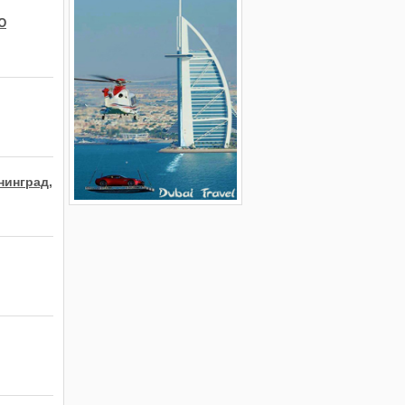
Ю
нинград,