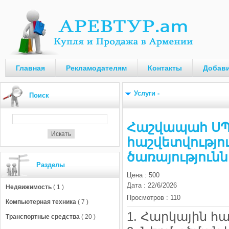
Главная
Рекламодателям
Контакты
Добави
Услуги
-
Поиск
Հաշվապահ ՍՊ
հաշվետվությ
ծառայությունն
Разделы
Цена
:
500
Дата
:
22/6/2026
Недвижимость
( 1 )
Просмотров
:
110
Компьютерная техника
( 7 )
1. Հարկային հ
Транспортные средства
( 20 )