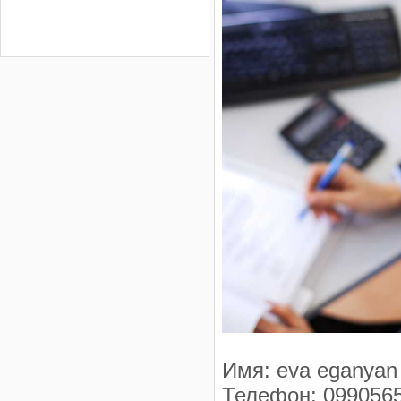
Имя
:
eva eganyan
Телефон
:
099056