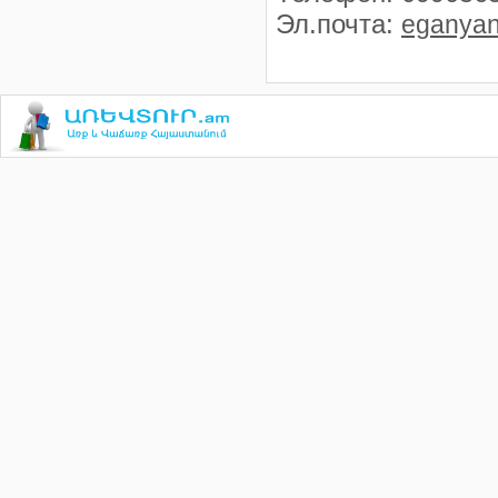
Эл.почта
:
eganya