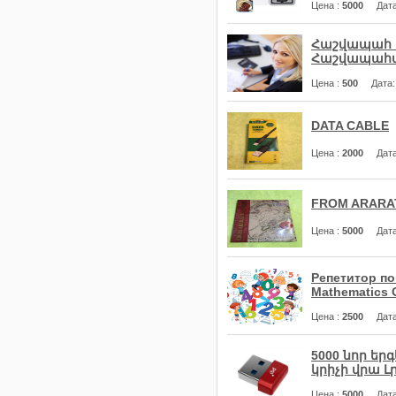
Цена
:
5000
Дат
Հաշվապահ Ս
Հաշվապահա
Цена
:
500
Дата
DATA CABLE
Цена
:
2000
Дат
FROM ARARA
Цена
:
5000
Дат
Репетитор по
Mathematic
Цена
:
2500
Дат
5000 նոր եր
կրիչի վրա Լր
Цена
:
5000
Дат