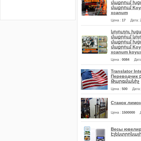
մաքրում խցա
մաքրում Koyu
xcanum
Цена
:
17
Дата
:
կոյուղու խց
մաքրում կոյո
մաքրում խցա
մաքրում Koyu
xcanum koyu
Цена
:
0084
Дат
Translator I
Переводчик
Թարգմանիչ
Цена
:
500
Дата
Станок лимо
Цена
:
1500000
Весы ювелир
Էլեկտրոնայի