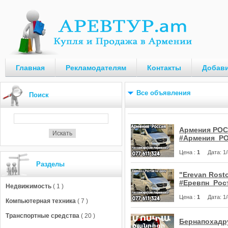
Главная
Рекламодателям
Контакты
Добави
Все объявления
Поиск
Армения РОС
#Армения_РО
Цена
:
1
Дата
: 
Разделы
"Erevan Rost
#Еревпн_Рос
Недвижимость
( 1 )
Цена
:
1
Дата
: 
Компьютерная техника
( 7 )
Транспортные средства
( 20 )
Бернапохадр