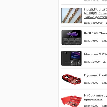
Ոսկե,Ոսկյա
Բանկով Золот
Также доступ
Цена
:
3100000
INOI 140 Class
Цена
:
9500
Дат
Maxcom MM2
Цена
:
14000
Да
Пусковой каб
Цена
:
6000
Дат
Набор инстру
предметов
Цена
:
5000
Дат