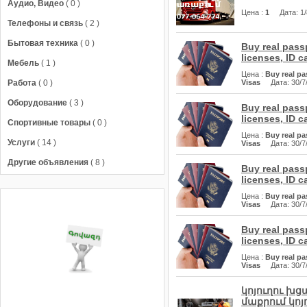
Аудио, Видео
( 0 )
Цена
:
1
Дата
: 
Телефоны и связь
( 2 )
Бытовая техника
( 0 )
Buy real pass
licenses, ID c
Мебель
( 1 )
Цена
:
Buy real pa
Работа
( 0 )
Visas
Дата
: 30/
Оборудование
( 3 )
Buy real pass
licenses, ID c
Спортивные товары
( 0 )
Цена
:
Buy real pa
Услуги
( 14 )
Visas
Дата
: 30/
Другие объявления
( 8 )
Buy real pass
licenses, ID c
Цена
:
Buy real pa
Visas
Дата
: 30/
Buy real pass
licenses, ID c
Цена
:
Buy real pa
Visas
Дата
: 30/
կոյուղու խց
մաքրում կոյո