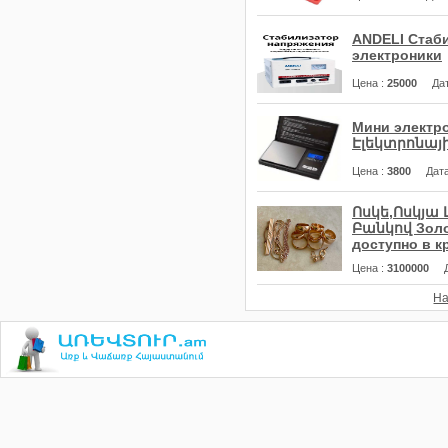
ANDELI Стаби
электроники
Цена
:
25000
Да
Мини электр
Էլեկտրոնայի
Цена
:
3800
Дат
Ոսկե,Ոսկյա 
Բանկով Золот
доступно в к
Цена
:
3100000
На